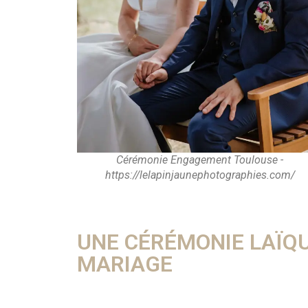
Cérémonie Engagement Toulouse -
https://lelapinjaunephotographies.com/
UNE CÉRÉMONIE LAÏQUE
MARIAGE