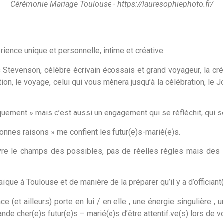
Cérémonie Mariage Toulouse - https://lauresophiephoto.fr/
ience unique et personnelle, intime et créative.
 Stevenson, célèbre écrivain écossais et grand voyageur, la cré
ion, le voyage, celui qui vous mènera jusqu’à la célébration, le J
iquement » mais c’est aussi un engagement qui se réfléchit, qui 
bonnes raisons » me confient les futur(e)s-marié(e)s.
vre le champs des possibles, pas de réelles règles mais des s
 laïque à Toulouse et de manière de la préparer qu’il y a d’offici
e (et ailleurs) porte en lui / en elle , une énergie singulière ,
nde cher(e)s futur(e)s – marié(e)s d’être attentif.ve(s) lors de vo