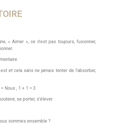
TOIRE
e, « Aimer », ce n’est pas toujours, fusionner,
ionner.
mentaire.
le est et cela sans ne jamais tenter de l’absorber,
 = Nous , 1 + 1 = 3
utenir, se porter, s’élever.
e nous sommes ensemble ?