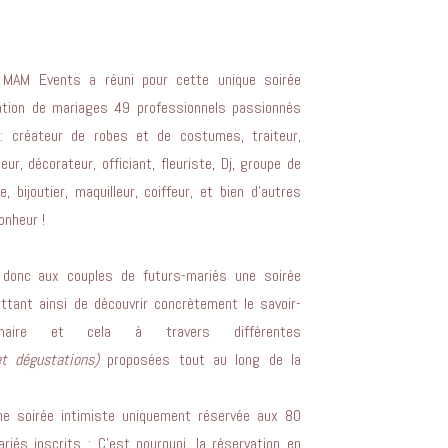
, MAM Events a réuni pour cette unique soirée
sation de mariages 49 professionnels passionnés
 : créateur de robes et de costumes, traiteur,
ur, décorateur, officiant, fleuriste, Dj, groupe de
 bijoutier, maquilleur, coiffeur, et bien d’autres
onheur !
 donc aux couples de futurs-mariés une soirée
mettant ainsi de découvrir concrètement le savoir-
naire et cela à travers différentes
t dégustations)
proposées tout au long de la
une soirée intimiste uniquement réservée aux 80
iés inscrits ; C’est pourquoi, la réservation en