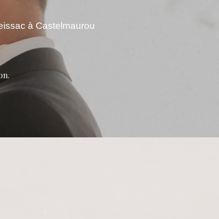
eissac à Castelmaurou
on.