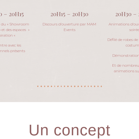
0 – 20H15
20H15 – 20H30
20H30 – 
e du « Showroom
Discours d’ouverture par MAM
Animations d’ouv
 et des espaces »
Events
soiré
piration «
Défilé de robes de
tre avec les
costum
onnels présents
Démonstration
Et de nombreu
animations sur
Un concept