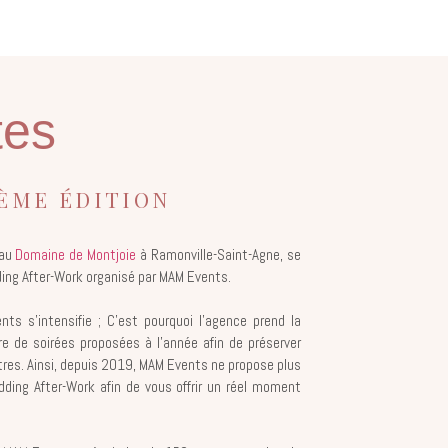
tes
IÈME ÉDITION
 au
Domaine de Montjoie
à Ramonville-Saint-Agne, se
ding After-Work organisé par MAM Events.
ts s’intensifie ; C’est pourquoi l’agence prend la
re de soirées proposées à l’année afin de préserver
ntres. Ainsi, depuis 2019, MAM Events ne propose plus
dding After-Work afin de vous offrir un réel moment