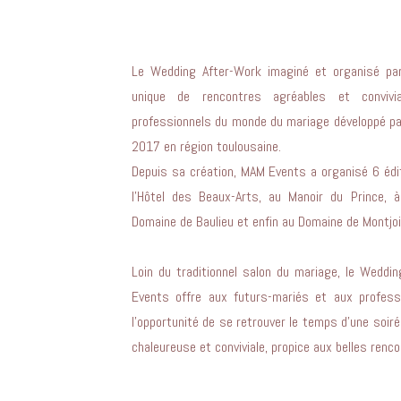
Le Wedding After-Work imaginé et organisé p
unique de rencontres agréables et convivi
professionnels du monde du mariage développé p
2017 en région toulousaine.
Depuis sa création, MAM Events a organisé 6 édi
l’Hôtel des Beaux-Arts, au Manoir du Prince, à 
Domaine de Baulieu et enfin au Domaine de Montjo
Loin du traditionnel salon du mariage, le Wedd
Events offre aux futurs-mariés et aux profes
l’opportunité de se retrouver le temps d’une soir
chaleureuse et conviviale, propice aux belles ren