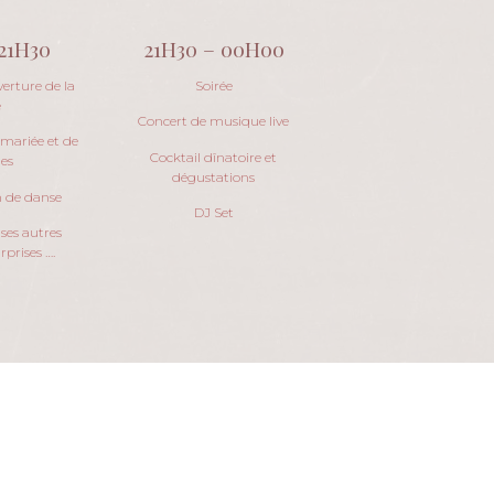
21H30
21H30 – 00H00
erture de la
Soirée
e
Concert de musique live
 mariée et de
Cocktail dînatoire et
es
dégustations
 de danse
DJ Set
ses autres
prises ….