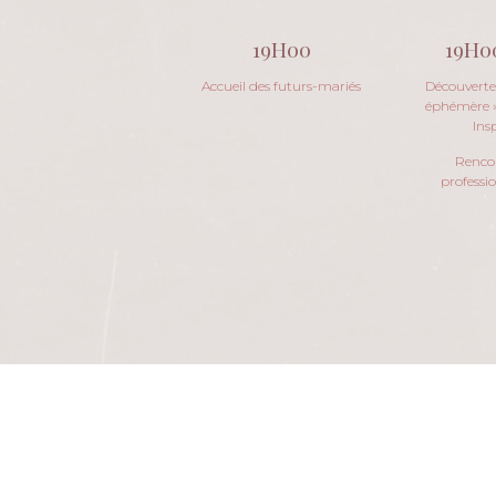
19H00
19H0
Accueil des futurs-mariés
Découvert
éphémère »
Ins
Rencon
professi