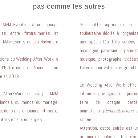
pas comme les autres
ar MAM Events est un concept
Pour cette septième édition
ales entre futurs-mariés et
toulousaine dédiée à l’organi
ar MAM Events depuis Novembre
aux spécialités très variées
mixologue, pâtissier, organisate
tions du Wedding After-Work: à
musique, photographe, vidéaste,
l’Entretoise, à l’Aucenelle, au
talents pour votre plus grand b
ie en 2019.
Le Wedding After-Work offre
ing After-Work proposé par MAM
intimiste privilégiée leur per
sionnels du monde du mariage,
faire de chaque parte
ée, dans une ambiance intimiste,
animations
(démonstrations e
contres et aux échanges.
soirée.
Attention, cette soirée est 
premiers couples de futurs-mar