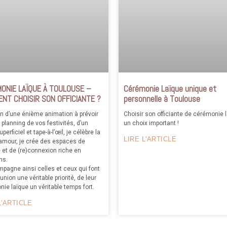
ONIE LAÏQUE À TOULOUSE –
Cérémonie Laïque unique et
NT CHOISIR SON OFFICIANTE ?
personnelle à Toulouse
in d’une énième animation à prévoir
Choisir son officiante de cérémonie l
 planning de vos festivités, d’un
un choix important !
erficiel et tape-à-l’œil, je célèbre la
LIRE L'ARTICLE
l’amour, je crée des espaces de
 et de (re)connexion riche en
ns.
pagne ainsi celles et ceux qui font
 union une véritable priorité, de leur
ie laïque un véritable temps fort.
L'ARTICLE