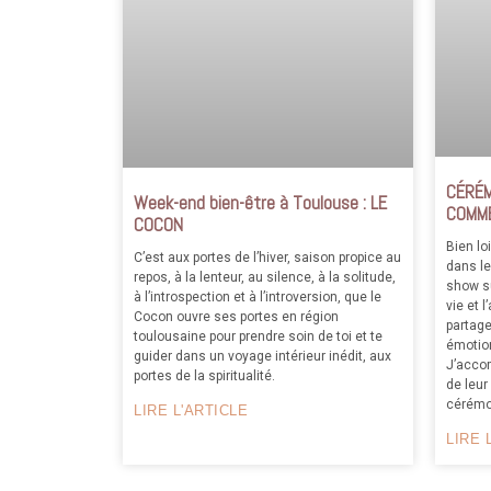
CÉRÉM
Week-end bien-être à Toulouse : LE
COMME
COCON
Bien lo
C’est aux portes de l’hiver, saison propice au
dans le
repos, à la lenteur, au silence, à la solitude,
show sup
à l’introspection et à l’introversion, que le
vie et 
Cocon ouvre ses portes en région
partage
toulousaine pour prendre soin de toi et te
émotio
guider dans un voyage intérieur inédit, aux
J’accom
portes de la spiritualité.
de leur
cérémon
LIRE L'ARTICLE
LIRE 