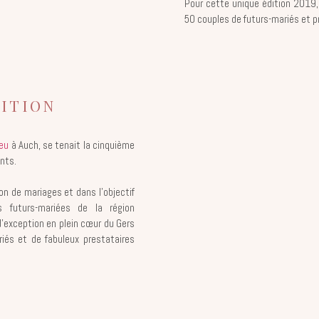
Pour cette unique édition 2019,
50 couples de futurs-mariés et p
ITION
eu
à Auch, se tenait la cinquième
nts.
on de mariages et dans l’objectif
s futurs-mariées de la région
d’exception en plein cœur du Gers
iés et de fabuleux prestataires