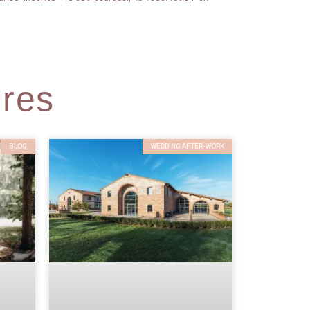
ires
BLOG
WEDDING AFTER-WORK