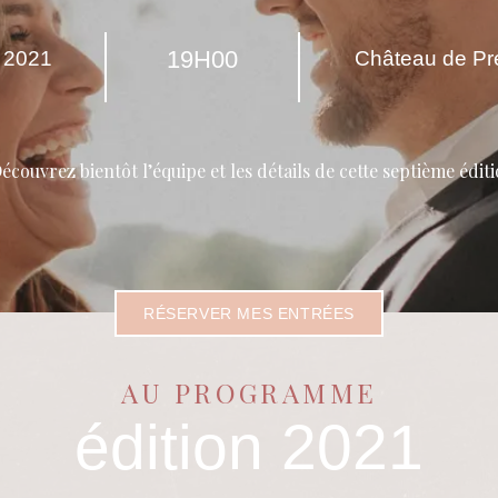
19H00
 2021
Château de Pr
écouvrez bientôt l’équipe et les détails de cette septième éditi
RÉSERVER MES ENTRÉES
AU PROGRAMME
édition 2021